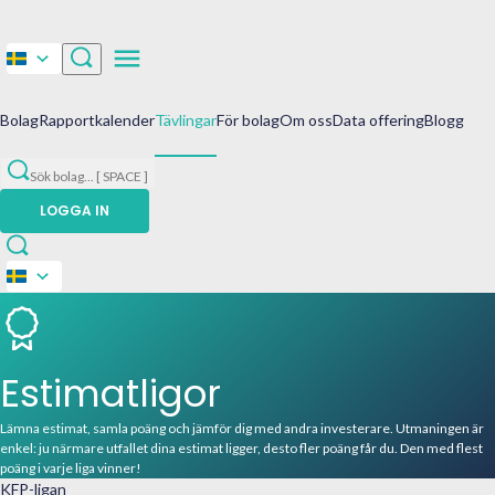
Bolag
Rapportkalender
Tävlingar
För bolag
Om oss
Data offering
Blogg
Sök bolag
...
[ SPACE ]
LOGGA IN
Estimatligor
Lämna estimat, samla poäng och jämför dig med andra investerare. Utmaningen är
enkel: ju närmare utfallet dina estimat ligger, desto fler poäng får du. Den med flest
poäng i varje liga vinner!
KFP-ligan