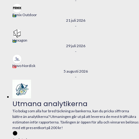
-
Fenix Outdoor
21 juli 2026
-
Hexagon
29 juli 2026
-
Novo Nordisk
5 augusti 2026
-
Utmana analytikerna
Tio bolag som alla har bred täckning av bankerna, kan du pricka siffrorna
bättre än analytikerna? Utmaningen går ut på att leverera de mest träffsäkra
estimaten inför rapporterna. Tävlingen är öppen för alla och vinnaren belönas
med ett presentkort på 200 kr!