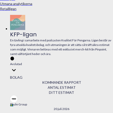
Utmana analytikerna
Retailligan
KFP-ligan
En tävling i samarbete med podcasten Kvalitet För Pengarna. Ligan består av
fyra utvalda kvaitetsbolag, och utmaningen är att sätta så träffsäkra estimat
som möjligt. Vinnaren belönas med ett exklusivt merch-kit från Pinpoint,
samt välförtjänt heder och ära.
Avslutad
BOLAG
KOMMANDE RAPPORT
ANTAL ESTIMAT
DITT ESTIMAT
Thule Group
20 juli 2026