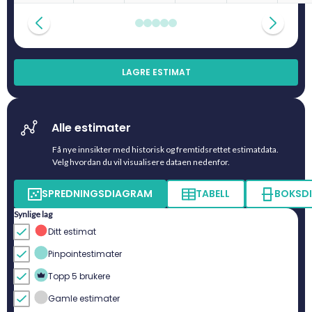
LAGRE ESTIMAT
Alle estimater
Få nye innsikter med historisk og fremtidsrettet estimatdata.
Velg hvordan du vil visualisere dataen nedenfor.
SPREDNINGSDIAGRAM
TABELL
BOKSD
Synlige lag
Ditt estimat
Pinpointestimater
Topp 5 brukere
Gamle estimater