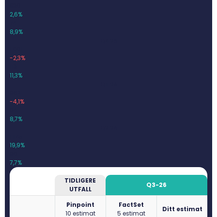
830
2,6%
74
8,9%
Q4-25
1 001
-2,3%
113
11,3%
Q1-26
962
-4,1%
84
8,7%
Q2-26
1 175
19,9%
90
7,7%
TIDLIGERE
Q3-26
UTFALL
Pinpoint
FactSet
Ditt estimat
10 estimat
5 estimat