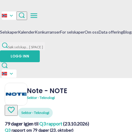
Selskaper
Kalender
Konkurranser
For selskaper
Om oss
Data offering
Blog
Søk selskap
...
[ SPACE ]
LOGG INN
Note
-
NOTE
Sektor - Teknologi
Sektor - Teknologi
79 dager igjen til
Q3 rapport
(23.10.2026)
Q3
rapport om 79 dager (23. oktober)