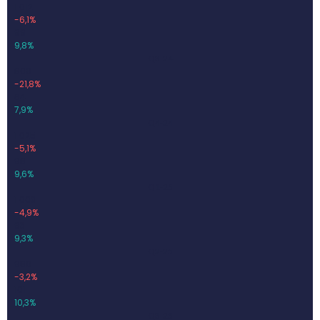
1 012
-6,1%
99
9,8%
Q3-24
809
-21,8%
64
7,9%
Q4-24
1 025
-5,1%
98
9,6%
Q1-25
1 003
-4,9%
93
9,3%
Q2-25
980
-3,2%
101
10,3%
Q3-25