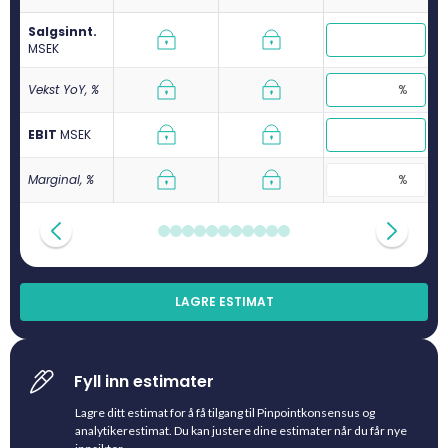
Salgsinnt.
M
SEK
Vekst YoY, %
EBIT
M
SEK
Marginal, %
LAGRE ESTIMAT
Fyll inn estimater
Lagre ditt estimat for å få tilgang til Pinpointkonsensus og
analytikerestimat. Du kan justere dine estimater når du får nye