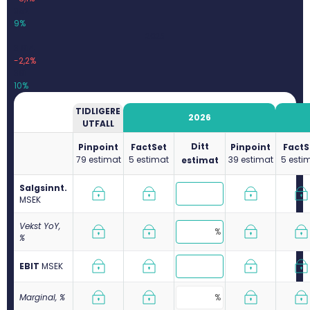
352
9%
2025
3 814
-2,2%
381
10%
TIDLIGERE
2026
UTFALL
Ditt
Pinpoint
FactSet
Pinpoint
FactS
79 estimat
5 estimat
39 estimat
5 esti
estimat
Salgsinnt.
M
SEK
Vekst YoY,
%
EBIT
M
SEK
Marginal, %