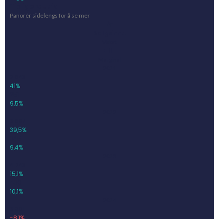
Tidligere utfall
Panorér sidelengs for å se mer
År
Salgsinnt.
Vekst
EBIT
Marginal
2021
2 643
41%
251
9,5%
2022
3 687
39,5%
345
9,4%
2023
4 243
15,1%
430
10,1%
2024
3 901
-8,1%