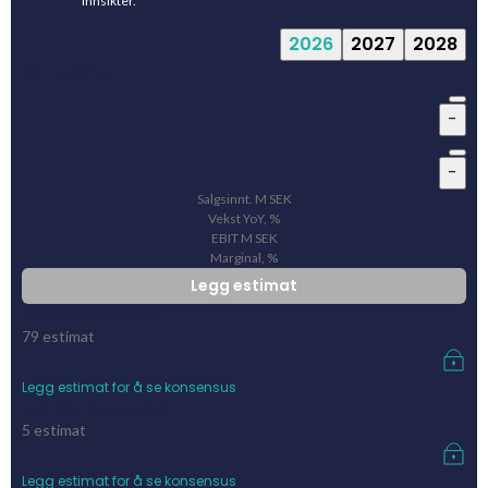
innsikter.
2026
2027
2028
Ditt estimat
-
-
Salgsinnt.
M
SEK
Vekst YoY, %
EBIT
M
SEK
Marginal, %
Legg estimat
Pinpointkonsensus
79
estimat
Legg estimat for å se konsensus
FactSet-konsensus
5
estimat
Legg estimat for å se konsensus