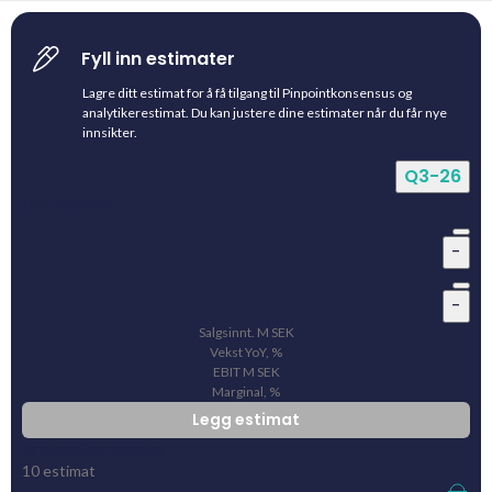
Fyll inn estimater
Lagre ditt estimat for å få tilgang til Pinpointkonsensus og
analytikerestimat. Du kan justere dine estimater når du får nye
innsikter.
Q3-26
Ditt estimat
-
-
Salgsinnt.
M
SEK
Vekst YoY, %
EBIT
M
SEK
Marginal, %
Legg estimat
Pinpointkonsensus
10
estimat