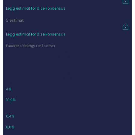
Legg estimat for å se konsensus
FactSet-konsensus
5
estimat
Legg estimat for å se konsensus
Tidligere utfall
Panorér sidelengs for å se mer
Kvartal
Salgsinnt.
Vekst
EBIT
Marginal
Q4-23
1 080
4%
118
10,9%
Q1-24
1 055
0,4%
91
8,6%
Q2-24