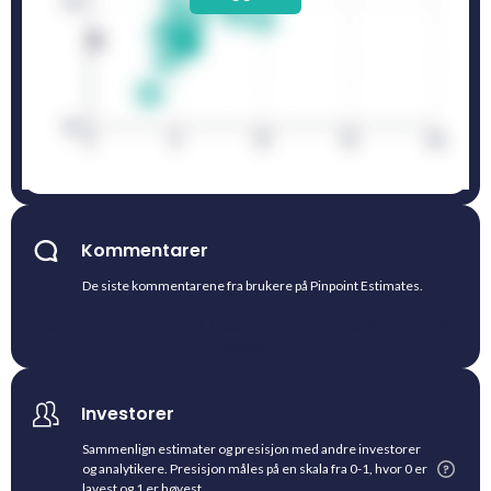
Kommentarer
De siste kommentarene fra brukere på Pinpoint Estimates.
Ingen kommentarer ennå. Legg inn et estimat og bidra med din
innsikt.
Investorer
Sammenlign estimater og presisjon med andre investorer
og analytikere. Presisjon måles på en skala fra 0-1, hvor 0 er
lavest og 1 er høyest.