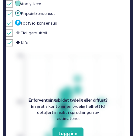
Analytikere
Pinpointkonsensus
FactSet-konsensus
Tidligere utfall
Utfall
Er forventningsbildet tydelig eller diffust?
En gratis konto gir en tydelig helhet! Få
detaljert innsikt i spredningen av
estimatene.
Logg inn