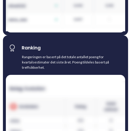
Ranking
Rangeringen er basert på det totale antallet poeng for
kvartalsestimater det siste året. Poeng tildeles basert på
treffsikkerhet.