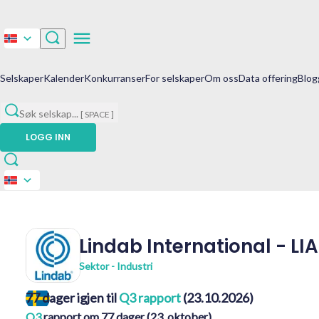
Selskaper
Kalender
Konkurranser
For selskaper
Om oss
Data offering
Blog
Søk selskap
...
[ SPACE ]
LOGG INN
Lindab International
-
LI
Sektor - Industri
77 dager igjen til
Q3 rapport
(23.10.2026)
Q3
rapport om 77 dager (23. oktober)