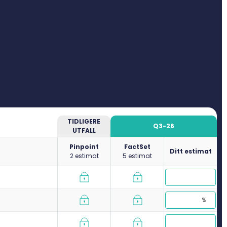
TIDLIGERE
Q3-26
UTFALL
Pinpoint
FactSet
Ditt estimat
2 estimat
5 estimat