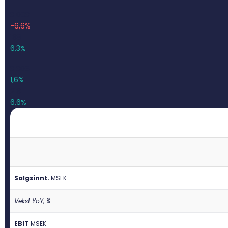
3 003
-6,6%
188
6,3%
3 306
1,6%
218
6,6%
Salgsinnt.
M
SEK
Vekst YoY, %
EBIT
M
SEK