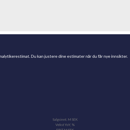
analytikerestimat. Du kan justere dine estimater når du får nye innsikter.
Salgsinnt.
M
SEK
Vekst YoY, %
EBIT
M
SEK