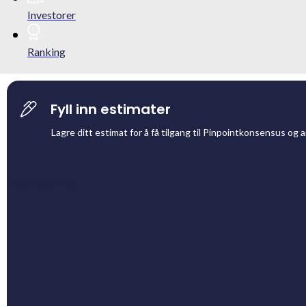
Investorer
Ranking
Fyll inn estimater
Lagre ditt estimat for å få tilgang til Pinpointkonsensus og 
Ditt estimat