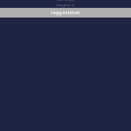
Marginal, %
Legg estimat
Kvartal
Salgsinnt.
Vekst
EBIT
Marginal
Q4-23