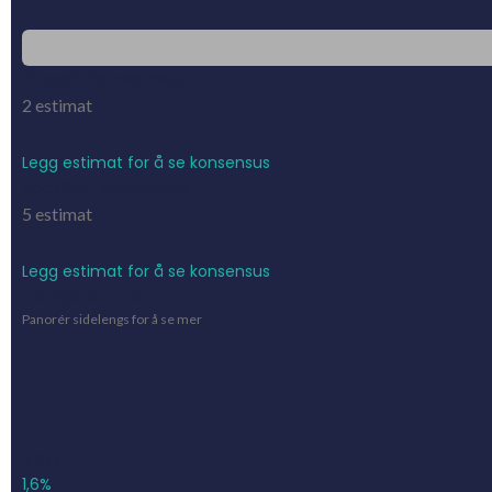
Pinpointkonsensus
2
estimat
Legg estimat for å se konsensus
FactSet-konsensus
5
estimat
Legg estimat for å se konsensus
Tidligere utfall
Panorér sidelengs for å se mer
3 274
1,6%