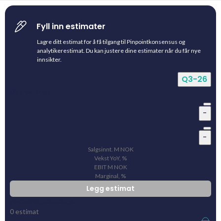
Fyll inn estimater
Lagre ditt estimat for å få tilgang til Pinpointkonsensus og
analytikerestimat. Du kan justere dine estimater når du får nye
innsikter.
Q3-26
Ditt estimat
-
-
Salgsinnt.
M
NOK
Vekst YoY, %
EBIT
M
NOK
Marginal, %
Legg estimat
Pinpointkonsensus
0
estimat