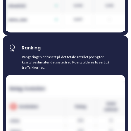
Ranking
Rangeringen er basert på det totale antallet poeng for
kvartalsestimater det siste året. Poeng tildeles basert på
treffsikkerhet.