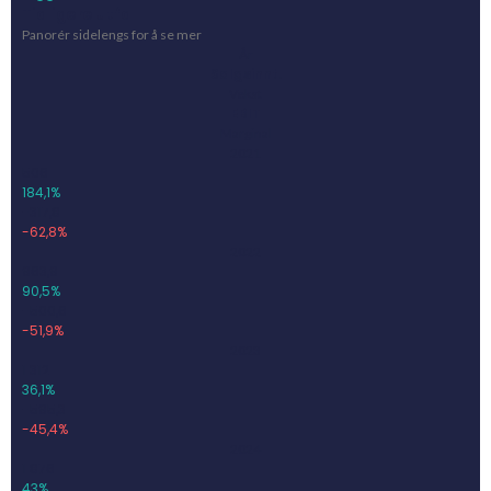
Tidligere utfall
Panorér sidelengs for å se mer
År
Salgsinnt.
Vekst
EBIT
Marginal
2021
506
184,1%
-317,8
-62,8%
2022
963,9
90,5%
-500,6
-51,9%
2023
1 312
36,1%
-595,3
-45,4%
2024
1 876
43%