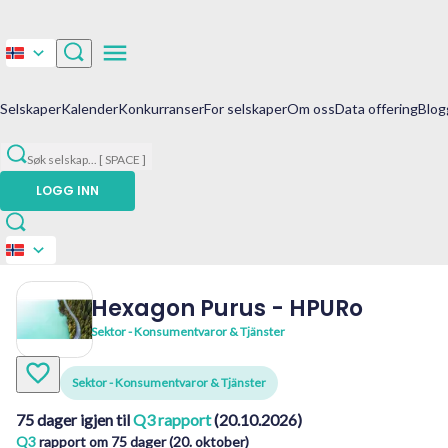
Selskaper
Kalender
Konkurranser
For selskaper
Om oss
Data offering
Blog
Søk selskap
...
[ SPACE ]
LOGG INN
Hexagon Purus
-
HPURo
Sektor - Konsumentvaror & Tjänster
Sektor - Konsumentvaror & Tjänster
75 dager igjen til
Q3 rapport
(20.10.2026)
Q3
rapport om 75 dager (20. oktober)