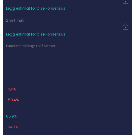
Legg estimat for å se konsensus
FactSet-konsensus
2
estimat
Legg estimat for å se konsensus
Tidligere utfall
Panorér sidelengs for å se mer
Kvartal
Salgsinnt.
Vekst
EBIT
Marginal
Q4-23
359,7
-3,6%
-181,2
-50,4%
Q1-24
407,1
66,9%
-141,1
-34,7%
Q2-24