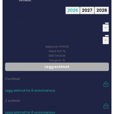
innsikter.
2026
2027
2028
Ditt estimat
-
-
Salgsinnt.
M
NOK
Vekst YoY, %
EBIT
M
NOK
Marginal, %
Legg estimat
Pinpointkonsensus
0
estimat
Legg estimat for å se konsensus
FactSet-konsensus
2
estimat
Legg estimat for å se konsensus