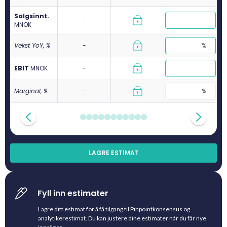
Salgsinnt.
-
M
NOK
Vekst YoY, %
-
EBIT
M
NOK
-
Marginal, %
-
LAGRE ESTIMAT
Fyll inn estimater
Lagre ditt estimat for å få tilgang til Pinpointkonsensus og
analytikerestimat. Du kan justere dine estimater når du får nye