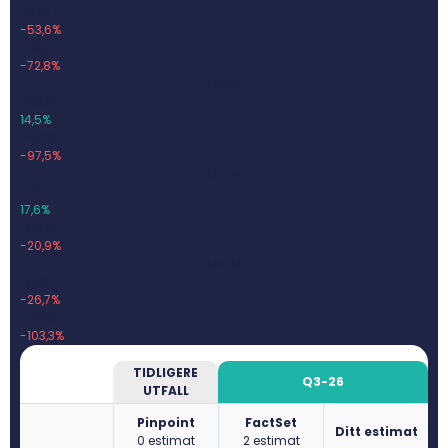
252,3
-53,6%
-183,7
-72,8%
Q4-25
453,8
14,5%
-442,2
-97,5%
Q1-26
270,4
17,6%
-56,51
-20,9%
Q2-26
141,9
-26,7%
-146,5
-103,3%
TIDLIGERE
Q3-26
UTFALL
Pinpoint
FactSet
Ditt estimat
0 estimat
2 estimat