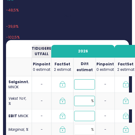
-910,6
-48,5%
2025
1 130
-39,8%
-1 157
-102,5%
TIDLIGERE
2026
UTFALL
Ditt
Pinpoint
FactSet
Pinpoint
FactSet
0 estimat
2 estimat
0 estimat
2 estimat
estimat
Salgsinnt.
-
-
M
NOK
Vekst YoY,
-
-
%
EBIT
M
NOK
-
-
Marginal, %
-
-