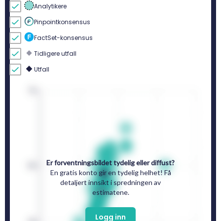
Analytikere
Pinpointkonsensus
FactSet-konsensus
Tidligere utfall
Utfall
Er forventningsbildet tydelig eller diffust?
En gratis konto gir en tydelig helhet! Få
detaljert innsikt i spredningen av
estimatene.
Logg inn