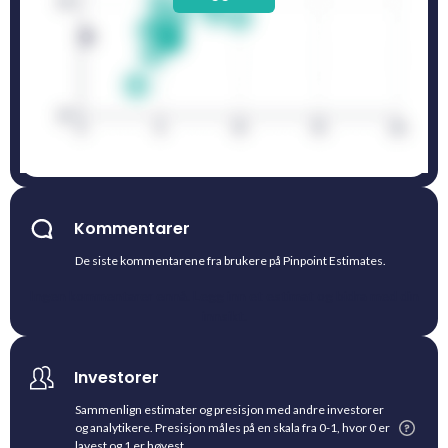
Kommentarer
De siste kommentarene fra brukere på Pinpoint Estimates.
Ingen kommentarer ennå. Legg inn et estimat og bidra med din
innsikt.
Investorer
Sammenlign estimater og presisjon med andre investorer
og analytikere. Presisjon måles på en skala fra 0-1, hvor 0 er
lavest og 1 er høyest.