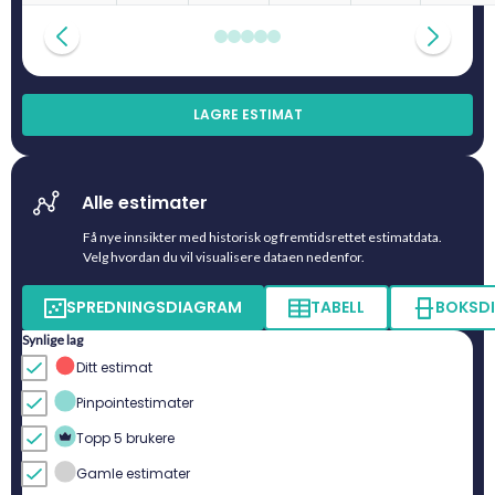
LAGRE ESTIMAT
Alle estimater
Få nye innsikter med historisk og fremtidsrettet estimatdata.
Velg hvordan du vil visualisere dataen nedenfor.
SPREDNINGSDIAGRAM
TABELL
BOKSD
Synlige lag
Ditt estimat
Pinpointestimater
Topp 5 brukere
Gamle estimater