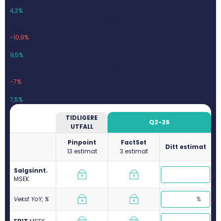
26,65
4,3%
Q4-25
709,7
-10,9%
67,46
9,5%
Q1-26
602
-7%
45,1
7,5%
TIDLIGERE
Q2-26
UTFALL
Pinpoint
FactSet
Ditt estimat
13 estimat
3 estimat
Salgsinnt.
M
SEK
Vekst YoY, %