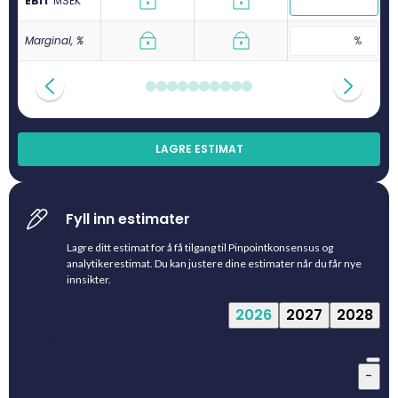
EBIT
M
SEK
Marginal, %
LAGRE ESTIMAT
Fyll inn estimater
Lagre ditt estimat for å få tilgang til Pinpointkonsensus og
analytikerestimat. Du kan justere dine estimater når du får nye
innsikter.
2026
2027
2028
Ditt estimat
-