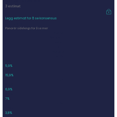
FactSet-konsensus
3
estimat
Legg estimat for å se konsensus
Tidligere utfall
Panorér sidelengs for å se mer
Kvartal
Salgsinnt.
Vekst
EBIT
Marginal
Q4-23
768
5,9%
122,3
15,9%
Q1-24
618,8
6,9%
43,18
7%
Q2-24
729,5
3,8%