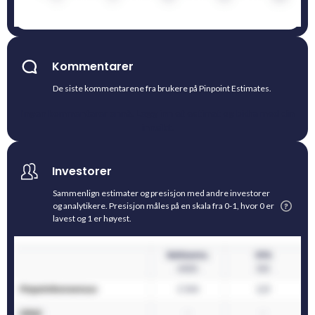
Kommentarer
De siste kommentarene fra brukere på Pinpoint Estimates.
Ingen kommentarer ennå. Legg inn et estimat og bidra med din
innsikt.
Investorer
Sammenlign estimater og presisjon med andre investorer
og analytikere. Presisjon måles på en skala fra 0-1, hvor 0 er
lavest og 1 er høyest.