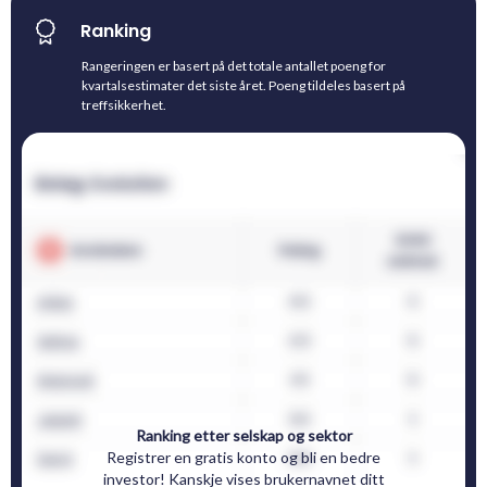
Ranking
Rangeringen er basert på det totale antallet poeng for
kvartalsestimater det siste året. Poeng tildeles basert på
treffsikkerhet.
Ranking etter selskap og sektor
Registrer en gratis konto og bli en bedre
investor! Kanskje vises brukernavnet ditt