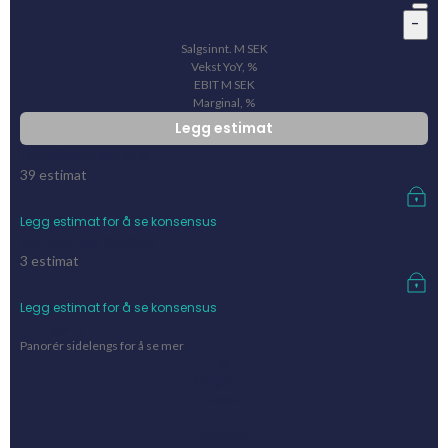
-
Salgsinnt.
M
SEK
Vekst YoY, %
EBIT
M
SEK
Marginal, %
Legg estimat
Pinpointkonsensus
39
estimat
Legg estimat for å se konsensus
FactSet-konsensus
3
estimat
Legg estimat for å se konsensus
Tidligere utfall
Panorér sidelengs for å se mer
År
Salgsinnt.
Vekst
EBIT
Marginal