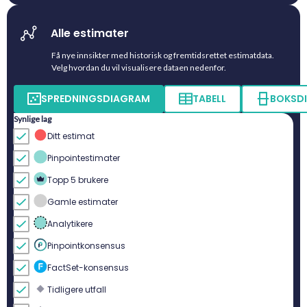
Alle estimater
Få nye innsikter med historisk og fremtidsrettet estimatdata.
Velg hvordan du vil visualisere dataen nedenfor.
SPREDNINGSDIAGRAM
TABELL
BOKSD
Synlige lag
Ditt estimat
Pinpointestimater
Topp 5 brukere
Gamle estimater
Analytikere
Pinpointkonsensus
FactSet-konsensus
Tidligere utfall