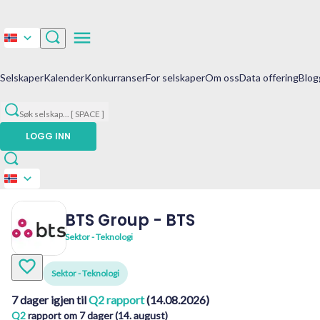
Selskaper
Kalender
Konkurranser
For selskaper
Om oss
Data offering
Blog
Søk selskap
...
[ SPACE ]
LOGG INN
BTS Group
-
BTS
Sektor - Teknologi
Sektor - Teknologi
7 dager igjen til
Q2 rapport
(14.08.2026)
Q2
rapport om 7 dager (14. august)