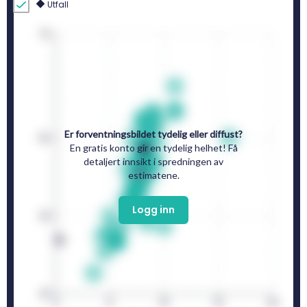
Utfall
Er forventningsbildet tydelig eller diffust?
En gratis konto gir en tydelig helhet! Få
detaljert innsikt i spredningen av
estimatene.
Logg inn