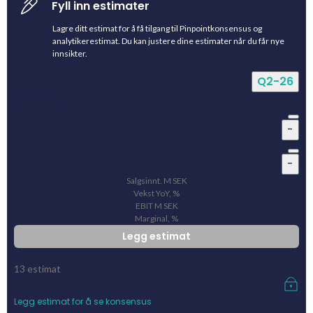
Fyll inn estimater
Lagre ditt estimat for å få tilgang til Pinpointkonsensus og
analytikerestimat. Du kan justere dine estimater når du får nye
innsikter.
Q2-26
Ditt estimat
-
-
Salgsinnt.
M
SEK
Vekst YoY, %
EBIT
M
SEK
Marginal, %
Legg estimat
Pinpointkonsensus
13
estimat
Legg estimat for å se konsensus