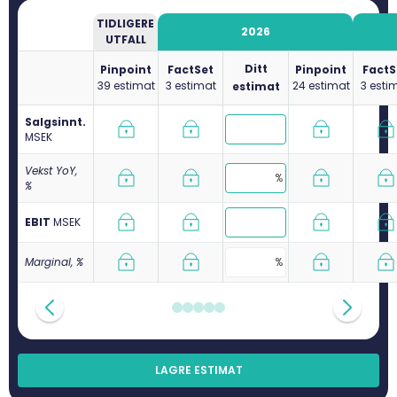
TIDLIGERE
2026
UTFALL
Ditt
Pinpoint
FactSet
Pinpoint
FactS
39 estimat
3 estimat
24 estimat
3 esti
estimat
Salgsinnt.
M
SEK
Vekst YoY,
%
EBIT
M
SEK
Marginal, %
LAGRE ESTIMAT